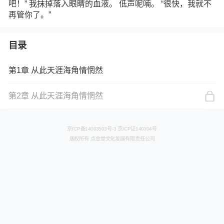
吧！” 我抹掉落入眼睛的血液。 低声呢喃。 “很快，我就不
再管你了。”
目录
第1章 从此天涯海角情惘然
第2章 从此天涯海角情惘然
京ICP备14003503号-3 京ICP证140304号
版权所有 点金堂文化发展有限责任公司