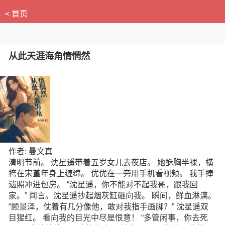
< 首页
从此天涯海角情惘然
作者: 曼文真
清明节前。 沈星遥带着五岁女儿去夜店。 她酥胸半裸，横
挎在宋堇年身上缠绵。 优优在一旁用手机看视频。 我手捧
遗照冲进包房。 “沈星遥，你不能对不起我哥，跟我回
家。” 闻言。沈星遥抄起烟灰缸砸向我。 瞬间，鲜血淋漓。
“顾景泽，仗着有几分像他，敢对我指手画脚？” 沈星遥双
目猩红。 看向我的目光中尽是恨意！ “多管闲事，你去死